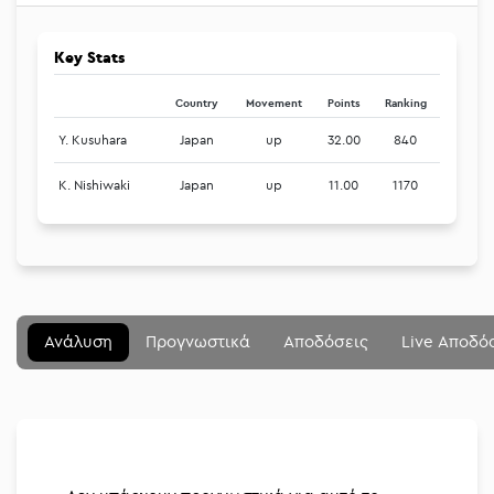
Key Stats
Country
Movement
Points
Ranking
Y. Kusuhara
Japan
up
32.00
840
K. Nishiwaki
Japan
up
11.00
1170
Μενού
Κλείσιμο
Betting community
Ανάλυση
Προγνωστικά
Αποδόσεις
Live Αποδό
Αναλύσεις
Στοιχηματικές
Διοργανώσεις