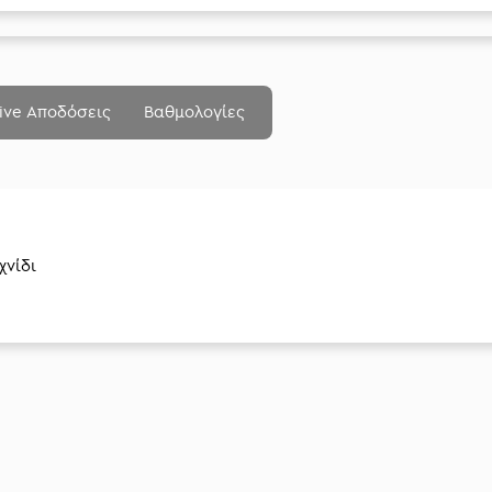
ive Αποδόσεις
Βαθμολογίες
χνίδι