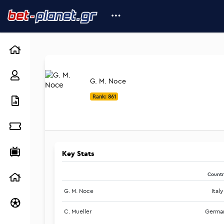
G. M. Noce
Rank: 861
Key Stats
Count
G. M. Noce
Italy
C. Mueller
Germa