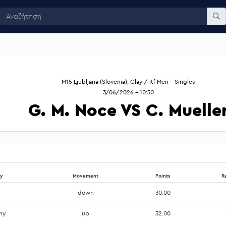
M15 Ljubljana (Slovenia), Clay / Itf Men - Singles
3/06/2026 - 10:30
G. M. Noce VS C. Muelle
ry
Movement
Points
R
down
30.00
ny
up
32.00