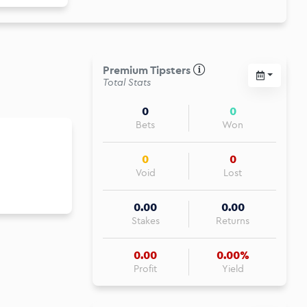
Premium Tipsters
Total Stats
0
0
Bets
Won
Κλείσιμο
0
0
Void
Lost
0.00
0.00
Stakes
Returns
0.00
0.00%
Profit
Yield