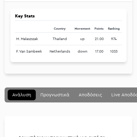
Key Stats
Country
Movement
Points
Ranking
M. Malaszszak
Thailand
up
21.00
974
F. Van Sambeek
Netherlands
down
17.00
1033
Μενού
Κλείσιμο
Betting community
Ανάλυση
Προγνωστικά
Αποδόσεις
Live Αποδό
Αναλύσεις
Στοιχηματικές
Διοργανώσεις