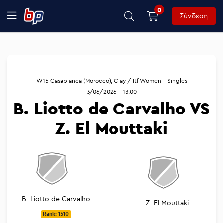
0
Σύνδεση
W15 Casablanca (Morocco), Clay / Itf Women - Singles
3/06/2026 - 13:00
B. Liotto de Carvalho VS
Z. El Mouttaki
B. Liotto de Carvalho
Z. El Mouttaki
Rank: 1510