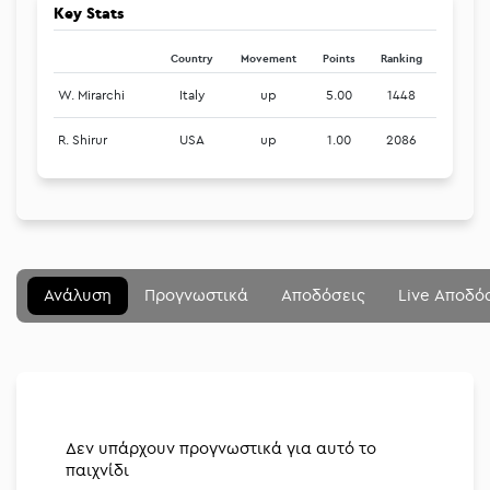
Key Stats
Country
Movement
Points
Ranking
W. Mirarchi
Italy
up
5.00
1448
R. Shirur
USA
up
1.00
2086
Μενού
Κλείσιμο
Betting community
Ανάλυση
Προγνωστικά
Αποδόσεις
Live Αποδό
Αναλύσεις
Στοιχηματικές
Διοργανώσεις
Δεν υπάρχουν προγνωστικά για αυτό το
παιχνίδι