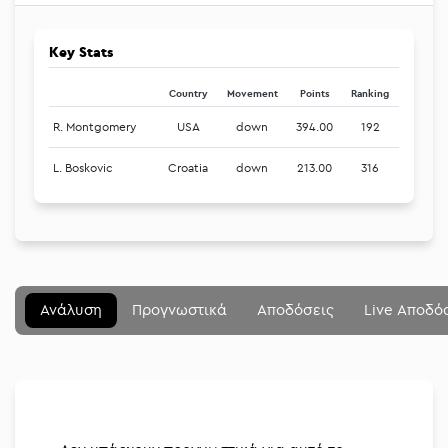
Key Stats
Country
Movement
Points
Ranking
R. Montgomery
USA
down
394.00
192
L. Boskovic
Croatia
down
213.00
316
Μενού
Κλείσιμο
Betting community
Ανάλυση
Προγνωστικά
Αποδόσεις
Live Αποδό
Αναλύσεις
Στοιχηματικές
Διοργανώσεις