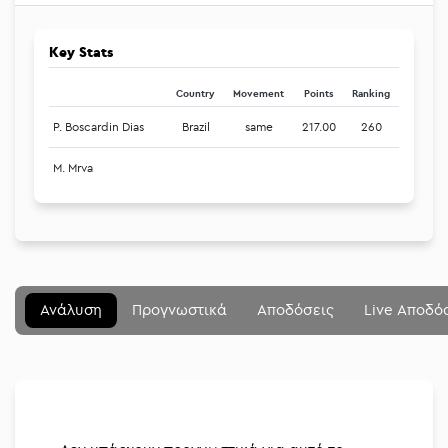
Key Stats
Country
Movement
Points
Ranking
P. Boscardin Dias
Brazil
same
217.00
260
M. Mrva
Μενού
Κλείσιμο
Betting community
Ανάλυση
Προγνωστικά
Αποδόσεις
Live Αποδό
Αναλύσεις
Στοιχηματικές
Διοργανώσεις