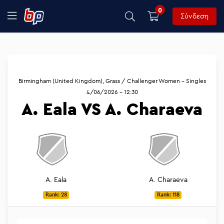
0
Σύνδεση
Birmingham (United Kingdom), Grass / Challenger Women - Singles
4/06/2026 - 12:30
A. Eala VS A. Charaeva
A. Eala
A. Charaeva
Rank: 28
Rank: 118