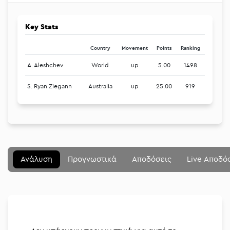
Key Stats
Country
Movement
Points
Ranking
A. Aleshchev
World
up
5.00
1498
S. Ryan Ziegann
Australia
up
25.00
919
Μενού
Κλείσιμο
Betting community
Ανάλυση
Προγνωστικά
Αποδόσεις
Live Αποδό
Αναλύσεις
Στοιχηματικές
Διοργανώσεις