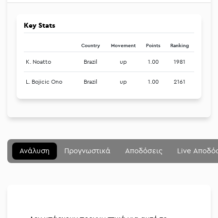
Key Stats
Country
Movement
Points
Ranking
K. Noatto
Brazil
up
1.00
1981
L. Bojicic Ono
Brazil
up
1.00
2161
Μενού
Κλείσιμο
Betting community
Ανάλυση
Προγνωστικά
Αποδόσεις
Live Αποδό
Αναλύσεις
Στοιχηματικές
Διοργανώσεις