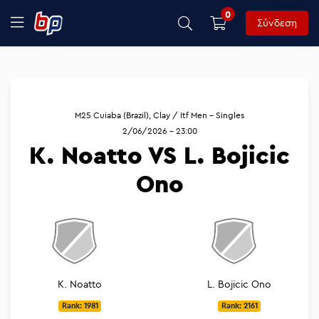
0
Σύνδεση
M25 Cuiaba (Brazil), Clay / Itf Men - Singles
2/06/2026 - 23:00
K. Noatto VS L. Bojicic
Ono
K. Noatto
L. Bojicic Ono
Rank: 1981
Rank: 2161