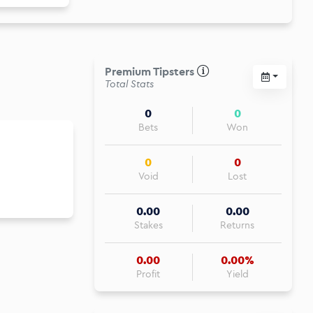
Premium Tipsters
Total Stats
0
0
Bets
Won
Κλείσιμο
0
0
Void
Lost
0.00
0.00
Stakes
Returns
0.00
0.00%
Profit
Yield