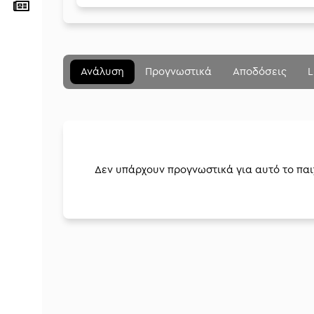
Ανάλυση
Προγνωστικά
Αποδόσεις
L
Μενού
Δεν υπάρχουν προγνωστικά για αυτό το παι
Betting community
Αναλύσεις
Στοιχηματικές
Διοργανώσεις