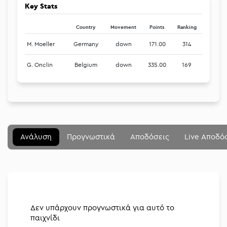
Key Stats
Country
Movement
Points
Ranking
M. Moeller
Germany
down
171.00
314
G. Onclin
Belgium
down
335.00
169
Μενού
Κλείσιμο
Betting community
Ανάλυση
Προγνωστικά
Αποδόσεις
Live Αποδό
Αναλύσεις
Στοιχηματικές
Διοργανώσεις
Δεν υπάρχουν προγνωστικά για αυτό το
παιχνίδι