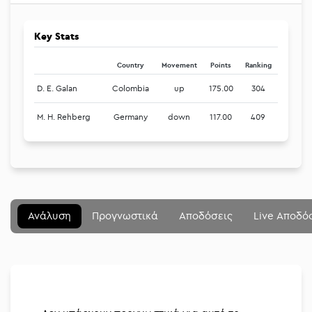
Key Stats
Country
Movement
Points
Ranking
D. E. Galan
Colombia
up
175.00
304
M. H. Rehberg
Germany
down
117.00
409
Μενού
Κλείσιμο
Betting community
Ανάλυση
Προγνωστικά
Αποδόσεις
Live Αποδό
Αναλύσεις
Στοιχηματικές
Διοργανώσεις