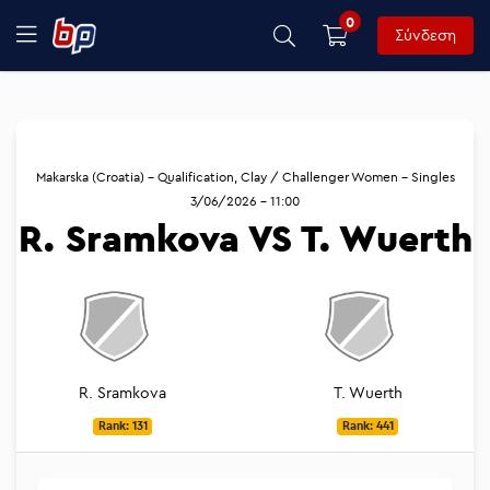
0
Σύνδεση
Makarska (Croatia) - Qualification, Clay / Challenger Women - Singles
3/06/2026 - 11:00
R. Sramkova VS T. Wuerth
R. Sramkova
T. Wuerth
Rank: 131
Rank: 441