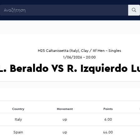
M25 Caltanissetta (Italy), Clay / Itf Men - Singles
1/06/2026 - 20:00
L. Beraldo VS R. Izquierdo 
Country
Movement
Points
Italy
up
6.00
Spain
up
44.00