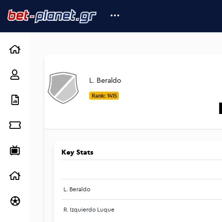
L. Beraldo
Rank: 1415
Key Stats
L. Beraldo
R. Izquierdo Luque