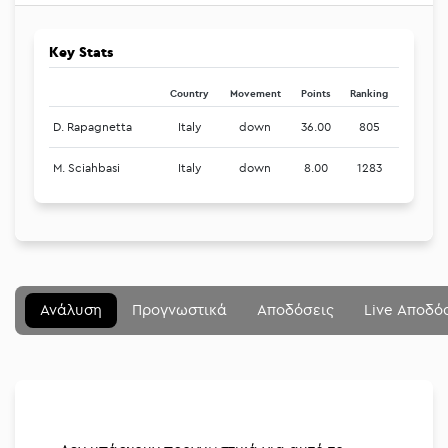
Key Stats
Country
Movement
Points
Ranking
D. Rapagnetta
Italy
down
36.00
805
M. Sciahbasi
Italy
down
8.00
1283
Μενού
Κλείσιμο
Betting community
Ανάλυση
Προγνωστικά
Αποδόσεις
Live Αποδό
Αναλύσεις
Στοιχηματικές
Διοργανώσεις