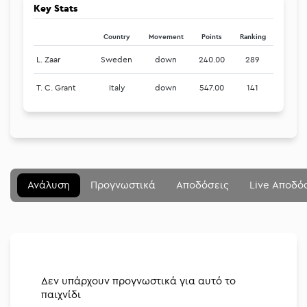
Key Stats
Country
Movement
Points
Ranking
L. Zaar
Sweden
down
240.00
289
T. C. Grant
Italy
down
547.00
141
Μενού
Κλείσιμο
Betting community
Ανάλυση
Προγνωστικά
Αποδόσεις
Live Αποδό
Αναλύσεις
Στοιχηματικές
Διοργανώσεις
Δεν υπάρχουν προγνωστικά για αυτό το
παιχνίδι