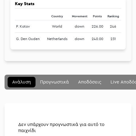
Key Stats
Country
Movement
Points
Ranking
P. Kotov
World
down
226.00
246
G. Den Ouden
Netherlands
down
240.00
231
Μενού
Κλείσιμο
Betting community
Ανάλυση
Προγνωστικά
Αποδόσεις
Live Αποδό
Αναλύσεις
Στοιχηματικές
Διοργανώσεις
Δεν υπάρχουν προγνωστικά για αυτό το
παιχνίδι