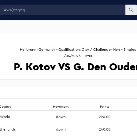
Heilbronn (Germany) - Qualification, Clay / Challenger Men - Singles
1/06/2026 - 12:00
P. Kotov VS G. Den Oude
Country
Movement
Points
World
down
226.00
therlands
down
240.00