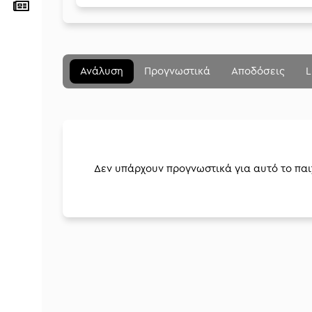
Ανάλυση
Προγνωστικά
Αποδόσεις
L
Μενού
Δεν υπάρχουν προγνωστικά για αυτό το παι
Betting community
Αναλύσεις
Στοιχηματικές
Διοργανώσεις