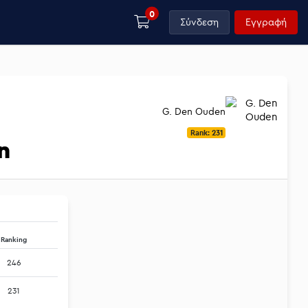
0
Σύνδεση
Εγγραφή
G. Den Ouden
Rank: 231
n
Ranking
246
231