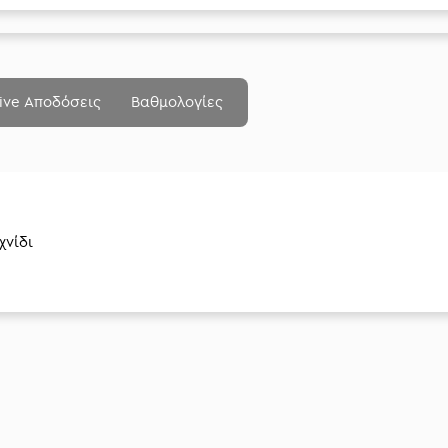
ive Αποδόσεις
Βαθμολογίες
χνίδι