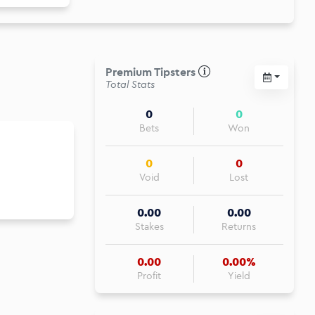
Premium Tipsters
Total Stats
0
0
Bets
Won
Κλείσιμο
0
0
Void
Lost
0.00
0.00
Stakes
Returns
0.00
0.00%
Profit
Yield