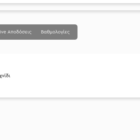
ive Αποδόσεις
Βαθμολογίες
χνίδι