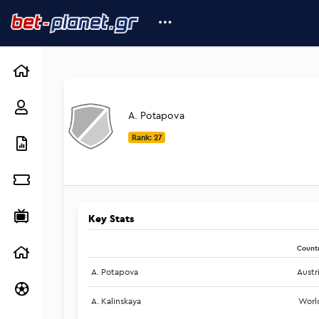
A. Potapova
Rank: 27
Key Stats
Count
A. Potapova
Austr
A. Kalinskaya
Worl