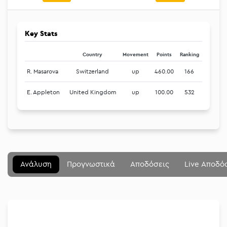
Key Stats
Country
Movement
Points
Ranking
R. Masarova
Switzerland
up
460.00
166
E. Appleton
United Kingdom
up
100.00
532
Μενού
Κλείσιμο
Betting community
Αναλύσεις
Ανάλυση
Προγνωστικά
Αποδόσεις
Live Αποδό
Στοιχηματικές
Διοργανώσεις