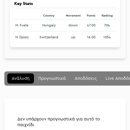
Key Stats
Country
Movement
Points
Ranking
M. Fuele
Hungary
down
47.00
704
N. Djosic
Switzerland
up
16.00
1054
Μενού
Κλείσιμο
Betting community
Ανάλυση
Προγνωστικά
Αποδόσεις
Live Αποδό
Αναλύσεις
Στοιχηματικές
Διοργανώσεις
Δεν υπάρχουν προγνωστικά για αυτό το
παιχνίδι