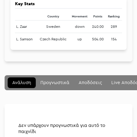
Key Stats
Country
Movement
Points
Ranking
L. Zaar
Sweden
down
240.00
289
L. Samson
Czech Republic
up
504.00
154
Μενού
Κλείσιμο
Betting community
Ανάλυση
Προγνωστικά
Αποδόσεις
Live Αποδό
Αναλύσεις
Στοιχηματικές
Διοργανώσεις
Δεν υπάρχουν προγνωστικά για αυτό το
παιχνίδι