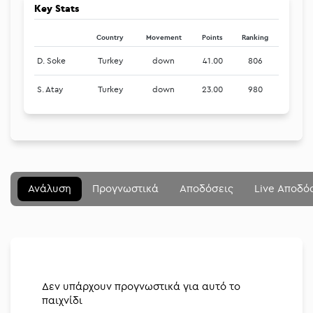
Key Stats
Country
Movement
Points
Ranking
D. Soke
Turkey
down
41.00
806
S. Atay
Turkey
down
23.00
980
Μενού
Κλείσιμο
Betting community
Ανάλυση
Προγνωστικά
Αποδόσεις
Live Αποδό
Αναλύσεις
Στοιχηματικές
Διοργανώσεις
Δεν υπάρχουν προγνωστικά για αυτό το
παιχνίδι