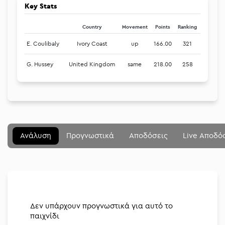
Key Stats
Country
Movement
Points
Ranking
E. Coulibaly
Ivory Coast
up
166.00
321
G. Hussey
United Kingdom
same
218.00
258
Μενού
Κλείσιμο
Betting community
Ανάλυση
Προγνωστικά
Αποδόσεις
Live Αποδό
Αναλύσεις
Στοιχηματικές
Διοργανώσεις
Δεν υπάρχουν προγνωστικά για αυτό το
παιχνίδι