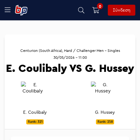
0
Σύνδεση
Centurion (South Africa), Hard / Challenger Men - Singles
30/05/2026 - 11:00
E. Coulibaly VS G. Hussey
E. Coulibaly
G. Hussey
Rank: 321
Rank: 258