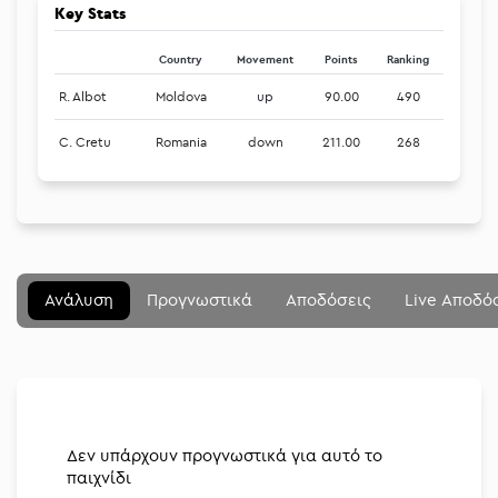
Key Stats
Country
Movement
Points
Ranking
R. Albot
Moldova
up
90.00
490
C. Cretu
Romania
down
211.00
268
Μενού
Κλείσιμο
Betting community
Ανάλυση
Προγνωστικά
Αποδόσεις
Live Αποδό
Αναλύσεις
Στοιχηματικές
Διοργανώσεις
Δεν υπάρχουν προγνωστικά για αυτό το
παιχνίδι