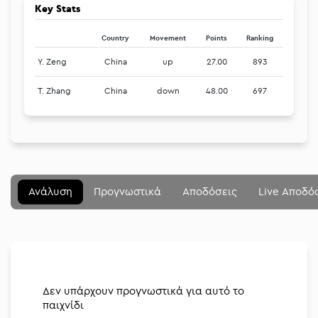
Key Stats
Country
Movement
Points
Ranking
Y. Zeng
China
up
27.00
893
T. Zhang
China
down
48.00
697
Μενού
Κλείσιμο
Betting community
Ανάλυση
Προγνωστικά
Αποδόσεις
Live Αποδό
Αναλύσεις
Στοιχηματικές
Διοργανώσεις
Δεν υπάρχουν προγνωστικά για αυτό το
παιχνίδι