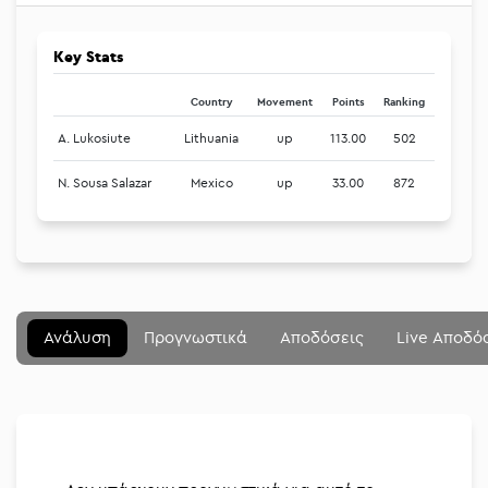
Key Stats
Country
Movement
Points
Ranking
A. Lukosiute
Lithuania
up
113.00
502
N. Sousa Salazar
Mexico
up
33.00
872
Μενού
Κλείσιμο
Betting community
Ανάλυση
Προγνωστικά
Αποδόσεις
Live Αποδό
Αναλύσεις
Στοιχηματικές
Διοργανώσεις