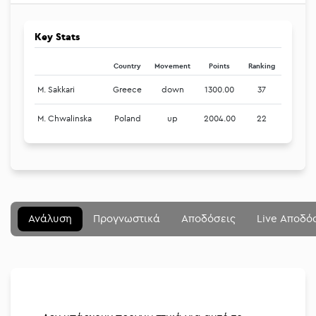
Key Stats
Country
Movement
Points
Ranking
M. Sakkari
Greece
down
1300.00
37
M. Chwalinska
Poland
up
2004.00
22
Μενού
Κλείσιμο
Betting community
Ανάλυση
Προγνωστικά
Αποδόσεις
Live Αποδό
Αναλύσεις
Στοιχηματικές
Διοργανώσεις