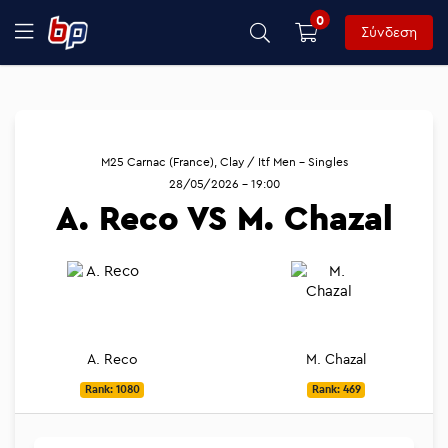
0
Σύνδεση
M25 Carnac (France), Clay / Itf Men - Singles
28/05/2026 - 19:00
A. Reco VS M. Chazal
A. Reco
M. Chazal
Rank: 1080
Rank: 469