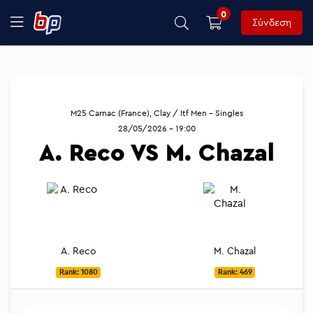
0
Σύνδεση
M25 Carnac (France), Clay / Itf Men - Singles
28/05/2026 - 19:00
A. Reco VS M. Chazal
A. Reco
M. Chazal
Rank: 1080
Rank: 469