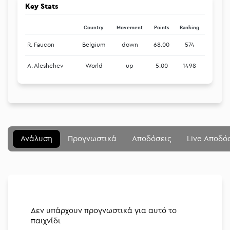
Key Stats
Country
Movement
Points
Ranking
R. Faucon
Belgium
down
68.00
574
A. Aleshchev
World
up
5.00
1498
Μενού
Κλείσιμο
Betting community
Ανάλυση
Προγνωστικά
Αποδόσεις
Live Αποδό
Αναλύσεις
Στοιχηματικές
Διοργανώσεις
Δεν υπάρχουν προγνωστικά για αυτό το
παιχνίδι