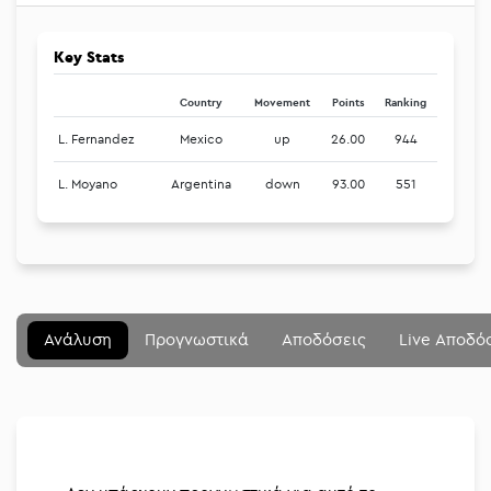
Key Stats
Country
Movement
Points
Ranking
L. Fernandez
Mexico
up
26.00
944
L. Moyano
Argentina
down
93.00
551
Μενού
Κλείσιμο
Betting community
Ανάλυση
Προγνωστικά
Αποδόσεις
Live Αποδό
Αναλύσεις
Στοιχηματικές
Διοργανώσεις