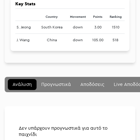
Key Stats
Country
Movement
Points
Ranking
S. Jeong
South Korea
down
3.00
1510
J. Wang
China
down
105.00
518
Μενού
Κλείσιμο
Betting community
Ανάλυση
Προγνωστικά
Αποδόσεις
Live Αποδό
Αναλύσεις
Στοιχηματικές
Διοργανώσεις
Δεν υπάρχουν προγνωστικά για αυτό το
παιχνίδι