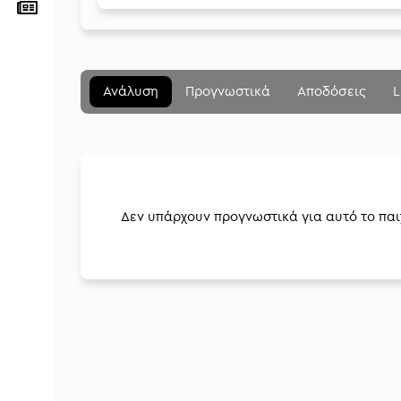
Ανάλυση
Προγνωστικά
Αποδόσεις
L
Μενού
Δεν υπάρχουν προγνωστικά για αυτό το παι
Betting community
Αναλύσεις
Στοιχηματικές
Διοργανώσεις