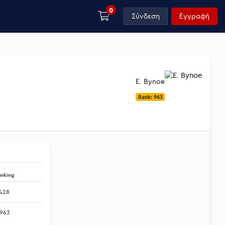
0
Σύνδεση
Εγγραφή
E. Bynoe
Rank: 963
anking
428
963