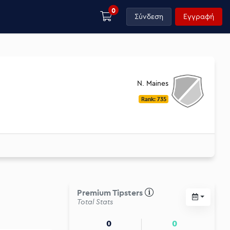
0
Σύνδεση
Εγγραφή
N. Maines
Rank: 735
Premium Tipsters
Total Stats
0
0