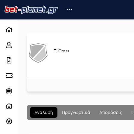
T. Gross
Ανάλυση
Προγνωστικά
Αποδόσεις
L