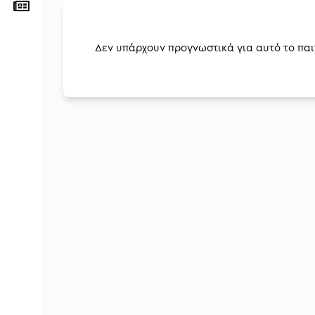
Δεν υπάρχουν προγνωστικά για αυτό το παι
Μενού
Betting community
Αναλύσεις
Στοιχηματικές
Διοργανώσεις