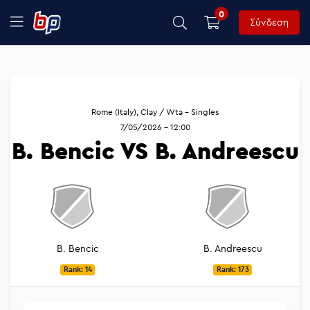
0
Σύνδεση
Rome (Italy), Clay / Wta - Singles
7/05/2026 - 12:00
B. Bencic VS B. Andreescu
B. Bencic
B. Andreescu
Rank: 14
Rank: 173