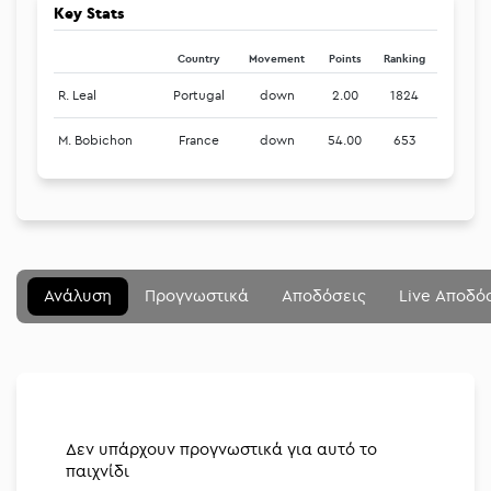
Key Stats
Country
Movement
Points
Ranking
R. Leal
Portugal
down
2.00
1824
M. Bobichon
France
down
54.00
653
Μενού
Κλείσιμο
Betting community
Ανάλυση
Προγνωστικά
Αποδόσεις
Live Αποδό
Αναλύσεις
Στοιχηματικές
Διοργανώσεις
Δεν υπάρχουν προγνωστικά για αυτό το
παιχνίδι