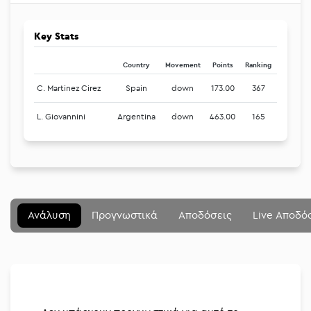
Key Stats
Country
Movement
Points
Ranking
C. Martinez Cirez
Spain
down
173.00
367
L. Giovannini
Argentina
down
463.00
165
Μενού
Κλείσιμο
Betting community
Ανάλυση
Προγνωστικά
Αποδόσεις
Live Αποδό
Αναλύσεις
Στοιχηματικές
Διοργανώσεις