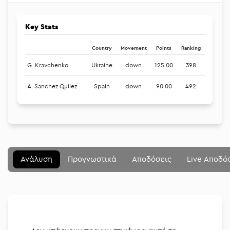
Key Stats
Country
Movement
Points
Ranking
G. Kravchenko
Ukraine
down
125.00
398
A. Sanchez Quilez
Spain
down
90.00
492
Μενού
Κλείσιμο
Betting community
Ανάλυση
Προγνωστικά
Αποδόσεις
Live Αποδό
Αναλύσεις
Στοιχηματικές
Διοργανώσεις