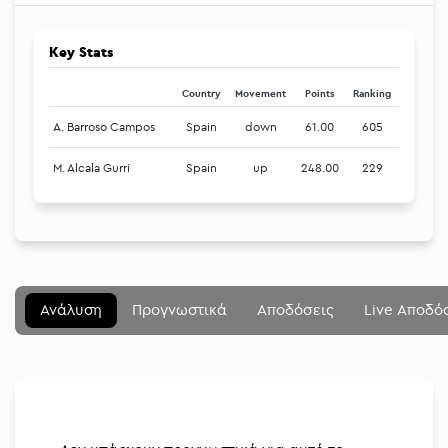
Key Stats
Country
Movement
Points
Ranking
A. Barroso Campos
Spain
down
61.00
605
M. Alcala Gurri
Spain
up
248.00
229
Μενού
Κλείσιμο
Betting community
Ανάλυση
Προγνωστικά
Αποδόσεις
Live Αποδό
Αναλύσεις
Στοιχηματικές
Διοργανώσεις