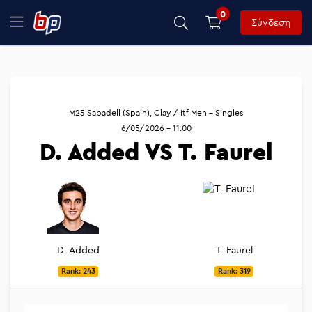
0
Σύνδεση
M25 Sabadell (Spain), Clay / Itf Men - Singles
6/05/2026 - 11:00
D. Added VS T. Faurel
D. Added
T. Faurel
Rank: 243
Rank: 319