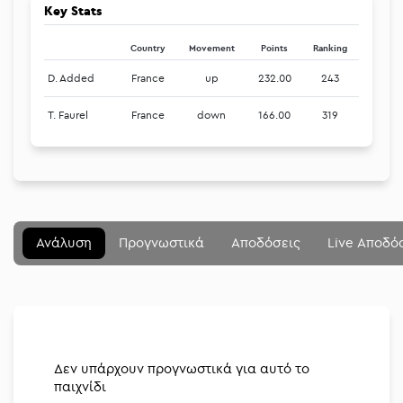
Key Stats
Country
Movement
Points
Ranking
D. Added
France
up
232.00
243
T. Faurel
France
down
166.00
319
Μενού
Κλείσιμο
Betting community
Ανάλυση
Προγνωστικά
Αποδόσεις
Live Αποδό
Αναλύσεις
Στοιχηματικές
Διοργανώσεις
Δεν υπάρχουν προγνωστικά για αυτό το
παιχνίδι