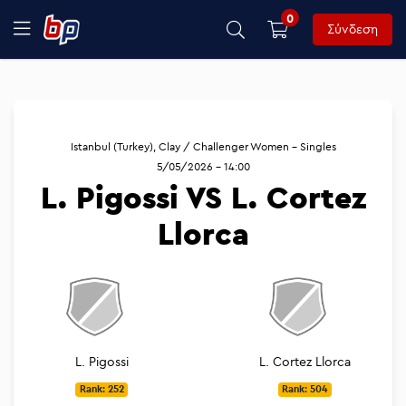
0
Σύνδεση
Istanbul (Turkey), Clay / Challenger Women - Singles
5/05/2026 - 14:00
L. Pigossi VS L. Cortez
Llorca
L. Pigossi
L. Cortez Llorca
Rank: 252
Rank: 504