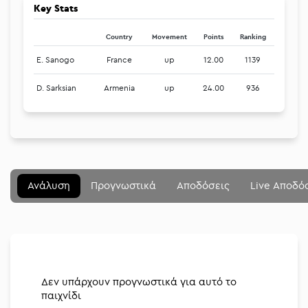
Key Stats
Country
Movement
Points
Ranking
E. Sanogo
France
up
12.00
1139
D. Sarksian
Armenia
up
24.00
936
Μενού
Κλείσιμο
Betting community
Ανάλυση
Προγνωστικά
Αποδόσεις
Live Αποδό
Αναλύσεις
Στοιχηματικές
Διοργανώσεις
Δεν υπάρχουν προγνωστικά για αυτό το
παιχνίδι