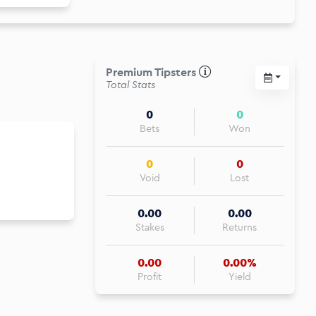
Premium Tipsters
Total Stats
0
0
Bets
Won
Κλείσιμο
0
0
Void
Lost
0.00
0.00
Stakes
Returns
0.00
0.00%
Profit
Yield