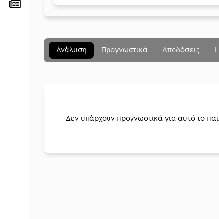
Ανάλυση
Προγνωστικά
Αποδόσεις
L
Μενού
Δεν υπάρχουν προγνωστικά για αυτό το παι
Betting community
Αναλύσεις
Στοιχηματικές
Διοργανώσεις