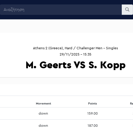
Athens 2 (Greece), Hard / Challenger Men - Singles
29/11/2025 - 15:35
M. Geerts VS S. Kopp
Movement
Points
R
down
159.00
down
187.00