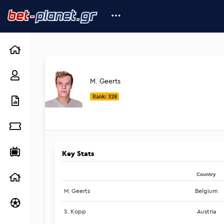
M. Geerts
Rank: 328
Key Stats
Country
M. Geerts
Belgium
S. Kopp
Austria