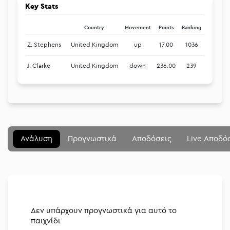
Key Stats
Country
Movement
Points
Ranking
Z. Stephens
United Kingdom
up
17.00
1036
J. Clarke
United Kingdom
down
236.00
239
Μενού
Κλείσιμο
Betting community
Ανάλυση
Προγνωστικά
Αποδόσεις
Live Αποδό
Αναλύσεις
Στοιχηματικές
Διοργανώσεις
Δεν υπάρχουν προγνωστικά για αυτό το
παιχνίδι