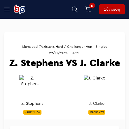
0
Σύνδεση
Islamabad (Pakistan), Hard / Challenger Men - Singles
29/11/2025 - 09:30
Z. Stephens VS J. Clarke
Z. Stephens
J. Clarke
Rank: 1036
Rank: 239