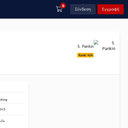
0
Σύνδεση
Εγγραφή
S. Pankin
Rank: 424
nking
245
424