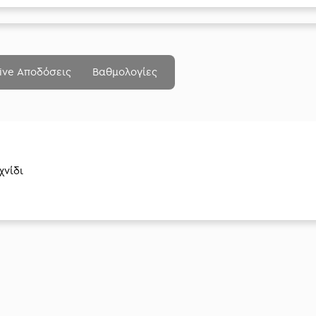
ive Αποδόσεις
Βαθμολογίες
χνίδι