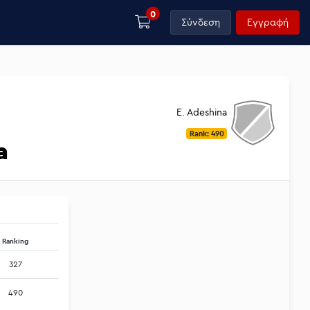
0
Σύνδεση
Εγγραφή
E. Adeshina
Rank: 490
a
Ranking
327
490