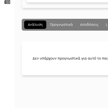
Ανάλυση
Προγνωστικά
Αποδόσεις
L
Μενού
Δεν υπάρχουν προγνωστικά για αυτό το παι
Betting community
Αναλύσεις
Στοιχηματικές
Διοργανώσεις