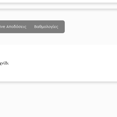
ive Αποδόσεις
Βαθμολογίες
χνίδι