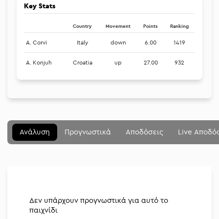
Key Stats
Country
Movement
Points
Ranking
A. Corvi
Italy
down
6.00
1419
A. Konjuh
Croatia
up
27.00
932
Μενού
Κλείσιμο
Betting community
Ανάλυση
Προγνωστικά
Αποδόσεις
Live Αποδό
Αναλύσεις
Στοιχηματικές
Διοργανώσεις
Δεν υπάρχουν προγνωστικά για αυτό το
παιχνίδι